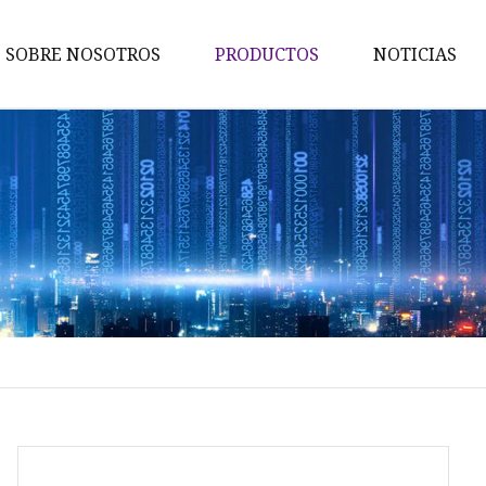
SOBRE NOSOTROS
PRODUCTOS
NOTICIAS
Serie LNP
Serie RDC
Intermedios
Derivados PEG
Ingrediente farmacéutico acti
PEG
GalNAc
Enlazador ADC
Péptidos API