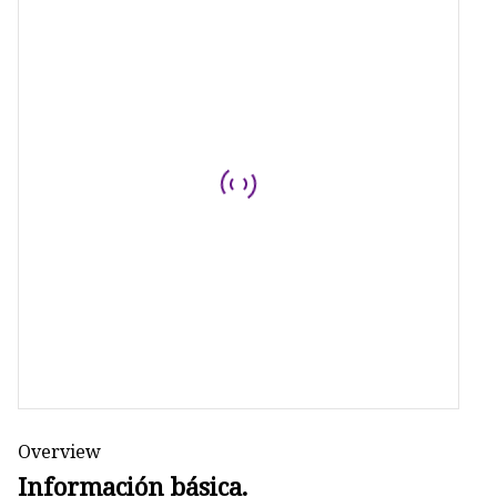
Serie IPhos
lisofosfatida
Overview
Información básica.