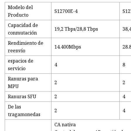
Modelo del
S12700E-4
S12
Producto
Capacidad de
19,2 Tbps/28,8 Tbps
38,
conmutación
Rendimiento de
14.400Mbps
28.
reenvío
espacios de
4
8
servicio
Ranuras para
2
2
MPU
Ranuras SFU
2
4
De las
2
4
tragamonedas
CA nativa