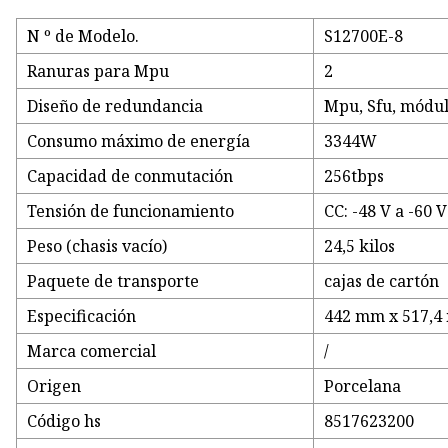
N º de Modelo.
S12700E-8
Ranuras para Mpu
2
Diseño de redundancia
Mpu, Sfu, módul
Consumo máximo de energía
3344W
Capacidad de conmutación
256tbps
Tensión de funcionamiento
CC: -48 V a -60 
Peso (chasis vacío)
24,5 kilos
Paquete de transporte
cajas de cartón
Especificación
442 mm x 517,4
Marca comercial
/
Origen
Porcelana
Código hs
8517623200